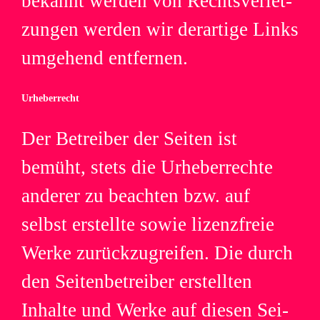
bekannt wer­den von Rechts­ver­let­
zun­gen wer­den wir der­ar­tige Links
umge­hend entfernen.
Urhe­ber­recht
Der Betrei­ber der Sei­ten ist
bemüht, stets die Urhe­ber­rechte
ande­rer zu beach­ten bzw. auf
selbst erstellte sowie lizenz­freie
Werke zurück­zu­grei­fen. Die durch
den Sei­ten­be­trei­ber erstell­ten
Inhalte und Werke auf die­sen Sei­