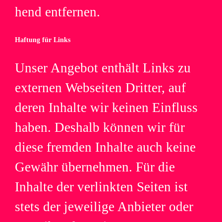
hend entfernen.
Haf­tung für Links
Unser Ange­bot ent­hält Links zu
exter­nen Web­sei­ten Drit­ter, auf
deren Inhalte wir kei­nen Ein­fluss
haben. Des­halb kön­nen wir für
diese frem­den Inhalte auch keine
Gewähr über­neh­men. Für die
Inhalte der ver­link­ten Sei­ten ist
stets der jewei­lige Anbie­ter oder