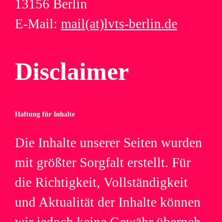
13156 Berlin
E-Mail:
mail(at)lvts-berlin.de
Dis­clai­mer
Haf­tung für Inhalte
Die Inhalte unse­rer Sei­ten wur­den
mit größ­ter Sorg­falt erstellt. Für
die Rich­tig­keit, Voll­stän­dig­keit
und Aktua­li­tät der Inhalte kön­nen
wir jedoch keine Gewähr über­neh­