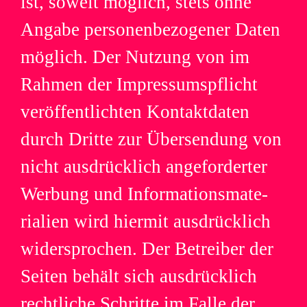
ist, soweit mög­lich, stets ohne
Angabe per­so­nen­be­zo­ge­ner Daten
mög­lich. Der Nut­zung von im
Rah­men der Impress­ums­pflicht
ver­öf­fent­lich­ten Kon­takt­da­ten
durch Dritte zur Über­sen­dung von
nicht aus­drück­lich ange­for­der­ter
Wer­bung und Infor­ma­ti­ons­ma­te­
ria­lien wird hier­mit aus­drück­lich
wider­spro­chen. Der Betrei­ber der
Sei­ten behält sich aus­drück­lich
recht­li­che Schritte im Falle der