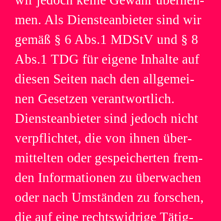
men. Als Diens­te­an­bie­ter sind wir
gemäß § 6 Abs.1 MDStV und § 8
Abs.1 TDG für eigene Inhalte auf
die­sen Sei­ten nach den all­ge­mei­
nen Geset­zen ver­ant­wort­lich.
Diens­te­an­bie­ter sind jedoch nicht
ver­pflich­tet, die von ihnen über­
mit­tel­ten oder gespei­cher­ten frem­
den Infor­ma­tio­nen zu über­wa­chen
oder nach Umstän­den zu for­schen,
die auf eine rechts­wid­rige Tätig­