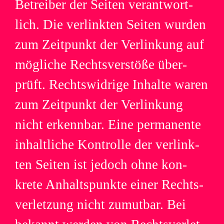
Betrei­ber der Sei­ten ver­ant­wort­
lich. Die ver­link­ten Sei­ten wur­den
zum Zeit­punkt der Ver­lin­kung auf
mög­li­che Rechts­ver­stöße über­
prüft. Rechts­wid­rige Inhalte waren
zum Zeit­punkt der Ver­lin­kung
nicht erkenn­bar. Eine per­ma­nente
inhalt­li­che Kon­trolle der ver­link­
ten Sei­ten ist jedoch ohne kon­
krete Anhalts­punkte einer Rechts­
ver­let­zung nicht zumut­bar. Bei