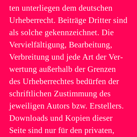
ten unter­lie­gen dem deut­schen
Urhe­ber­recht. Bei­träge Drit­ter sind
als sol­che gekenn­zeich­net. Die
Ver­viel­fäl­ti­gung, Bear­bei­tung,
Ver­brei­tung und jede Art der Ver­
wer­tung außer­halb der Gren­zen
des Urhe­ber­rech­tes bedür­fen der
schrift­li­chen Zustim­mung des
jewei­li­gen Autors bzw. Erstel­lers.
Down­loads und Kopien die­ser
Seite sind nur für den pri­va­ten,