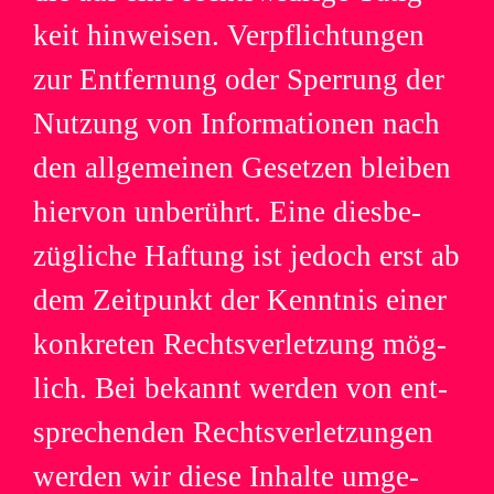
keit hin­wei­sen. Ver­pflich­tun­gen
zur Ent­fer­nung oder Sper­rung der
Nut­zung von Infor­ma­tio­nen nach
den all­ge­mei­nen Geset­zen blei­ben
hier­von unbe­rührt. Eine dies­be­
züg­li­che Haf­tung ist jedoch erst ab
dem Zeit­punkt der Kennt­nis einer
kon­kre­ten Rechts­ver­let­zung mög­
lich. Bei bekannt wer­den von ent­
spre­chen­den Rechts­ver­let­zun­gen
wer­den wir diese Inhalte umge­