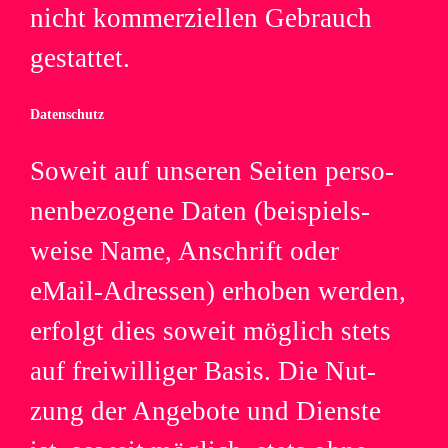
nicht kom­mer­zi­el­len Gebrauch
gestattet.
Daten­schutz
Soweit auf unse­ren Sei­ten per­so­
nen­be­zo­gene Daten (bei­spiels­
weise Name, Anschrift oder
eMail-Adressen) erho­ben wer­den,
erfolgt dies soweit mög­lich stets
auf frei­wil­li­ger Basis. Die Nut­
zung der Ange­bote und Dienste